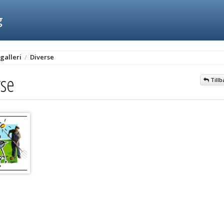
g
galleri
/
Diverse
rse
Tillb