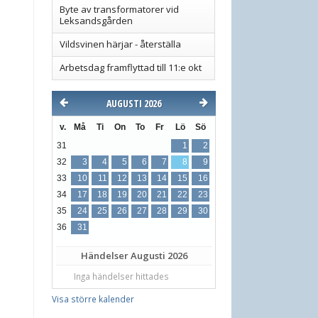
Byte av transformatorer vid
Leksandsgården
Vildsvinen härjar - återställa
Arbetsdag framflyttad till 11:e okt
AUGUSTI 2026
v.
Må
Ti
On
To
Fr
Lö
Sö
31
1
2
32
3
4
5
6
7
8
9
33
10
11
12
13
14
15
16
34
17
18
19
20
21
22
23
35
24
25
26
27
28
29
30
36
31
Händelser
Augusti 2026
Inga händelser hittades
Visa större kalender