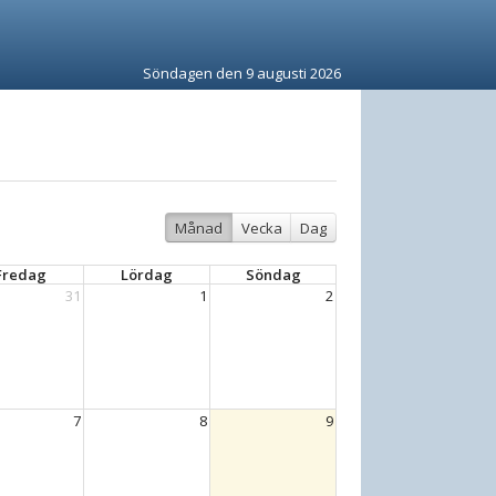
Söndagen den 9 augusti 2026
Månad
Vecka
Dag
Fredag
Lördag
Söndag
31
1
2
7
8
9