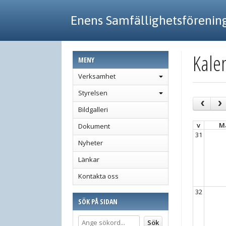
Enens Samfällighetsförenin
Kale
MENY
Verksamhet
Styrelsen
Bildgalleri
v
M
Dokument
31
Nyheter
Länkar
Kontakta oss
32
SÖK PÅ SIDAN