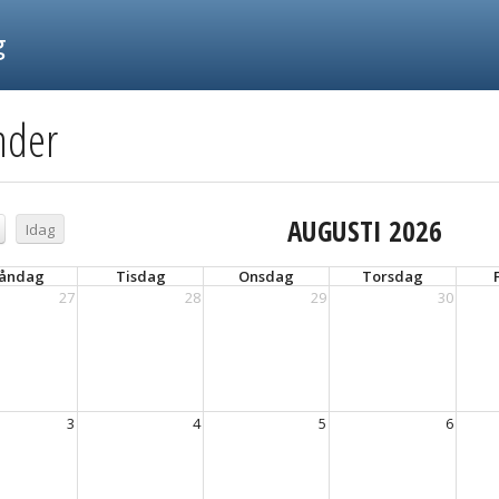
g
nder
AUGUSTI 2026
Idag
åndag
Tisdag
Onsdag
Torsdag
27
28
29
30
3
4
5
6