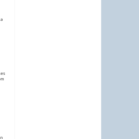
na
ses
Som
an