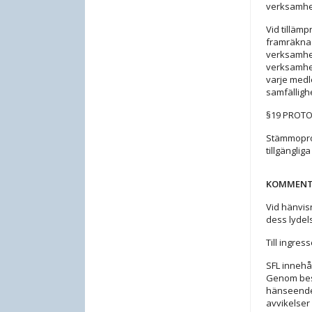
verksamhe
Vid tilläm
framräknas
verksamhet
verksamhet
varje med
samfälligh
§19 PROTO
Stämmoprot
tillgängli
KOMMENTA
Vid hänvisn
dess lydels
Till ingres
SFL innehå
Genom bes
hänseenden
avvikelser 