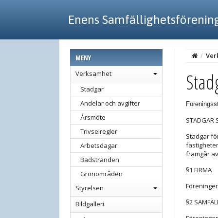
Enens Samfällighetsförenin
/
Ver
MENY
Stad
Verksamhet
Stadgar
Andelar och avgifter
Föreningsst
Årsmöte
STADGAR S
Trivselregler
Stadgar för
fastighete
Arbetsdagar
framgår av
Badstranden
§1 FIRMA
Grönområden
Föreningen
Styrelsen
§2 SAMFÄL
Bildgalleri