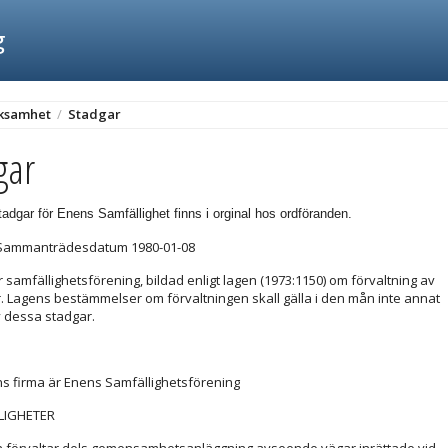
g
ksamhet
/
Stadgar
gar
adgar för Enens Samfällighet finns i orginal hos ordföranden.
ammanträdesdatum 1980-01-08
 samfällighetsförening, bildad enligt lagen (1973:1150) om förvaltning av
r. Lagens bestämmelser om förvaltningen skall gälla i den mån inte annat
 dessa stadgar.
s firma är Enens Samfällighetsförening
LIGHETER