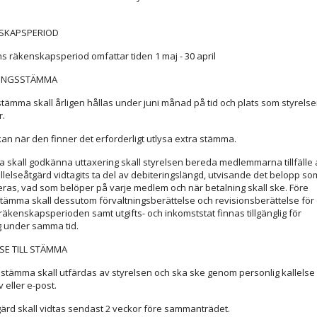
NSKAPSPERIOD
s räkenskapsperiod omfattar tiden 1 maj - 30 april
NINGSSTÄMMA
stämma skall årligen hållas under juni månad på tid och plats som styrels
.
kan när den finner det erforderligt utlysa extra stämma.
skall godkänna uttaxering skall styrelsen bereda medlemmarna tillfälle 
allelseåtgärd vidtagits ta del av debiteringslängd, utvisande det belopp so
xeras, vad som belöper på varje medlem och när betalning skall ske. Före
stämma skall dessutom förvaltningsberättelse och revisionsberättelse för
räkenskapsperioden samt utgifts- och inkomststat finnas tillgänglig för
 under samma tid.
LSE TILL STÄMMA
ll stämma skall utfärdas av styrelsen och ska ske genom personlig kallelse 
v eller e-post.
gärd skall vidtas sendast 2 veckor före sammanträdet.