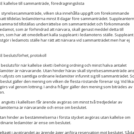
E kallelse till sammanträde, föredragningslista
till styrelsesammanträde, vilken ska innehålla uppgift om förekommande
att tilldelas ledamöterna minst 8 dagar före sammanträdet. Suppleanter
 samma tid tillställas underrättelse om sammanträdet och förkommande
edamot, som är förhindrad att närvara, skall genast meddel detta till
n, som har att omedelbart kalla suppleant i ledamotens ställe. Suppleant
nstgör i ledamots ställe har rätt att närvara vid sammanträdet men har ej
E beslutsförhet, protokoll
 beslutsför när kallelse skett i behörig ordning och minst halva antalet
damöter är närvarande. Utan hinder härav skall styrelsesammanträde an
 utlysts om samtliga ordinarie ledamöter infunnit sig till sammanträdet. 
beslut gäller den mening om vilken de flesta röstande förenar sig. Vid lika
vgörs val genom lottning. I andra frågor gäller den mening som biträdes av
en.
 angivits i kallellsen får ärende avgöras om minst två tredjedelar av
damöterna är närvarande och ense om beslutet.
utan hinder av bestämmelserna i första stycket avgöras utan kallelse om
rdinarie ledamöter är ense om beslutet.
ltagit i avgörandet av ärende äger anföra reservation mot beslutet. Såd