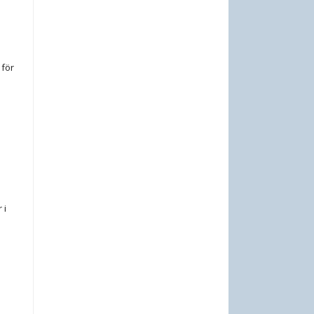
 för
 i