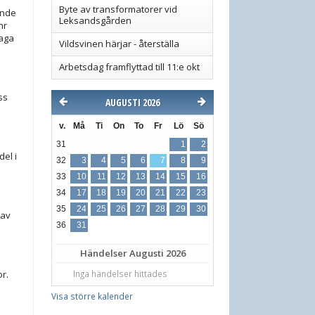
Byte av transformatorer vid
ende
Leksandsgården
nr
laga
Vildsvinen härjar - återställa
Arbetsdag framflyttad till 11:e okt
ss
AUGUSTI 2026
v.
Må
Ti
On
To
Fr
Lö
Sö
31
1
2
el i
32
3
4
5
6
7
8
9
33
10
11
12
13
14
15
16
34
17
18
19
20
21
22
23
35
24
25
26
27
28
29
30
 av
36
31
Händelser
Augusti 2026
Inga händelser hittades
r.
Visa större kalender