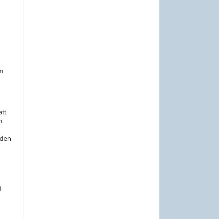
en
att
m
 den
i