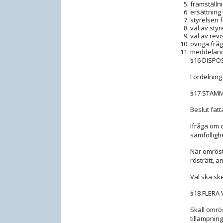
framställn
ersättning 
styrelsen f
val av sty
val av revi
övriga frå
meddelande
§16 DISPO
Fördelning
§17 STÄM
Beslut fat
Ifråga om 
samfölligh
När omröst
rösträtt, 
Val ska sk
§18 FLER
Skall omrö
tillämpnin