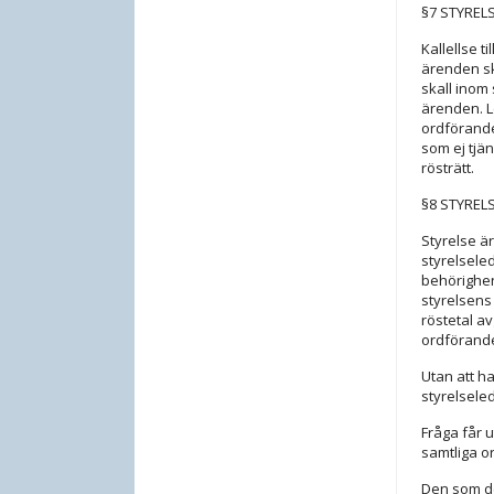
§7 STYRELS
Kallellse 
ärenden sk
skall inom
ärenden. L
ordförande
som ej tjä
rösträtt.
§8 STYRELS
Styrelse är
styrelsele
behörighen
styrelsens 
röstetal a
ordförand
Utan att ha
styrelsele
Fråga får 
samtliga o
Den som de