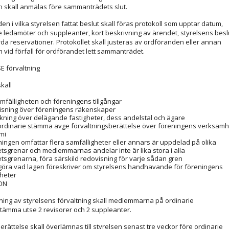
n skall anmälas före sammanträdets slut.
n i vilka styrelsen fattat beslut skall föras protokoll som upptar datum,
 ledamöter och suppleanter, kort beskrivning av ärendet, styrelsens besl
da reservationer. Protokollet skall justeras av ordföranden eller annan
 vid förfall för ordförandet lett sammanträdet.
E förvaltning
kall
amfälligheten och föreningens tillgångar
isning över föreningens räkenskaper
ckning över delägande fastigheter, dess andelstal och ägare
ll ordinarie stämma avge förvaltningsberättelse över föreningens verksamh
mi
ningen omfattar flera samfälligheter eller annars är uppdelad på olika
sgrenar och medlemmarnas andelar inte är lika stora i alla
sgrenarna, föra särskild redovisning för varje sådan gren
ullgöra vad lagen föreskriver om styrelsens handhavande för föreningens
heter
ION
ning av styrelsens förvaltning skall medlemmarna på ordinarie
tämma utse 2 revisorer och 2 suppleanter.
rättelse skall överlämnas till styrelsen senast tre veckor före ordinarie