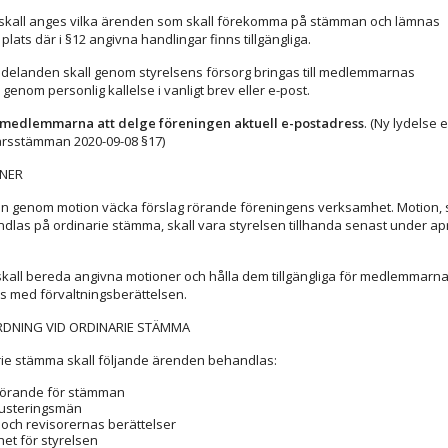
n skall anges vilka ärenden som skall förekomma på stämman och lämnas
plats där i §12 angivna handlingar finns tillgängliga.
elanden skall genom styrelsens försorg bringas till medlemmarnas
enom personlig kallelse i vanligt brev eller e-post.
r medlemmarna att delge föreningen aktuell e-postadress
. (Ny lydelse e
årsstämman 2020-09-08 §17)
ONER
n genom motion väcka förslag rörande föreningens verksamhet. Motion,
ndlas på ordinarie stämma, skall vara styrelsen tillhanda senast under apr
skall bereda angivna motioner och hålla dem tillgängliga för medlemmarn
s med förvaltningsberättelsen.
DNING VID ORDINARIE STÄMMA
rie stämma skall följande ärenden behandlas:
förande för stämman
 justeringsmän
 och revisorernas berättelser
het för styrelsen