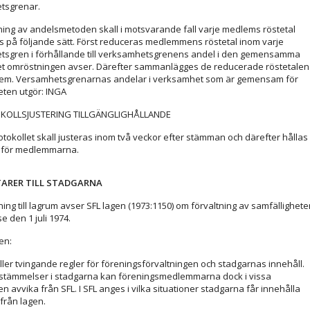
tsgrenar.
pning av andelsmetoden skall i motsvarande fall varje medlems röstetal
 på följande sätt. Först reduceras medlemmens röstetal inom varje
sgren i förhållande till verksamhetsgrenens andel i den gemensamma
 omröstningen avser. Därefter sammanlägges de reducerade röstetalen
lem. Versamhetsgrenarnas andelar i verksamhet som är gemensam för
eten utgör: INGA
KOLLSJUSTERING TILLGÄNGLIGHÅLLANDE
okollet skall justeras inom två veckor efter stämman och därefter hållas
ga för medlemmarna.
RER TILL STADGARNA
ing till lagrum avser SFL lagen (1973:1150) om förvaltning av samfälligheter
e den 1 juli 1974.
sen:
ller tvingande regler för föreningsförvaltningen och stadgarnas innehåll.
tämmelser i stadgarna kan föreningsmedlemmarna dock i vissa
 avvika från SFL. I SFL anges i vilka situationer stadgarna får innehålla
från lagen.