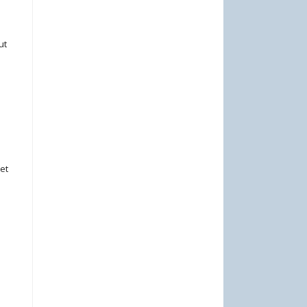
ut
et