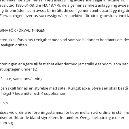
 förvaltar dels gemensamhetsanläggning avseende vägar inrättade vid
 avslutad 1980-01-08, dnr N3, 187/79, dels gemensamhetsanläggning avse
h grönområden, som avses bli inrättade som gemensamhetsanläggning, d
 Förvaltningen övertas successigt när respektive förättningsbeslut vunnit 
ERNA FÖR FÖRVALTNINGEN
eten skall förvaltas i enligthet med vad som vid bildandet bestämts om de
ämligen driften.
M
öreningen är ägare till fastighet eller därmed jämställd egendom, som har d
et upptagen under §2.
SE säte, sammansättning
ngen skall finnas en styrelse med säte i Kungsbacka. Styrelsen skall bestå
h högst 7 ledamöter och 4 suppleanter.
E val
utses vid ordinarie föreningsstämma för tiden mellan två ordinarie stämmo
ser ordförande bland styrelsens ledamöter. Övriga befattningar utser
nom sig.