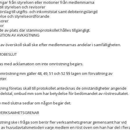
ingar från styrelsen eller motioner från medlemmarna
till styrelsen och revisorer
örslag till utgifts- och inkomststat samt debiteringslängd
relse och styrelseordförande
sorer
gor
 av plats där stämmoprotokollet hålles tillgängligt.
SITION AV AVKASTNING
 av överskoll skall ske efter medlemmarnas andelar i samfälligheten.
MOBESLUT
tas med acklamation om inte omröstning begärs.
omröstning mm gäller 48, 49, 51 och 52 §§ lagen om förvaltning av
eter.
ning företas skall till protokollet antecknas de omständigheter angende
andelstal, ombud mm som har betydelse för bedömandet av röstresultatet.
e med slutna sedlar om någon begär det.
A VERKSAMHETSGRENAR
stning ske i fråga som berör fler verksamhetsgrenar gemensamt har vid
g av huvudavtalsmetoden varje medlem en röst öven om han har del i fler