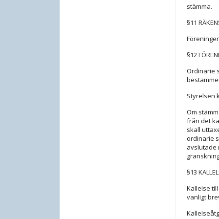
stämma.
§11 RÄKE
Föreningen
§12 FÖRE
Ordinarie 
bestämmer
Styrelsen 
Om stämma 
från det k
skall utta
ordinarie 
avslutade 
granskning
§13 KALLE
Kallelse ti
vanligt bre
Kallelseåt