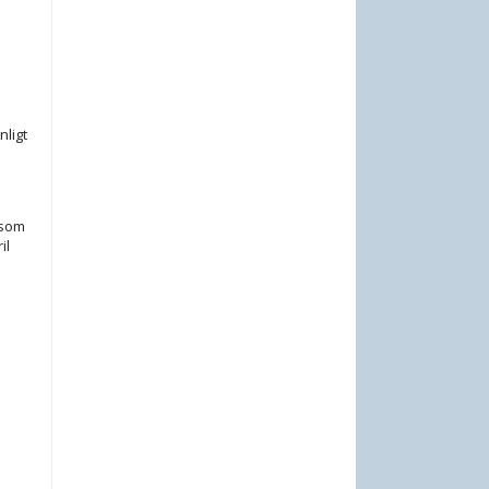
nligt
 som
il
a