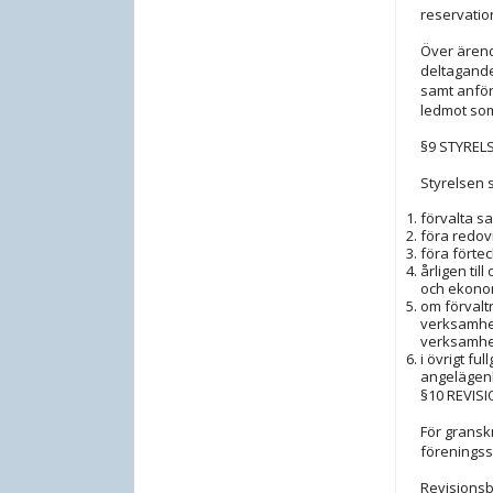
reservatio
Över ärende
deltagande
samt anför
ledmot som
§9 STYRELS
Styrelsen s
förvalta s
föra redov
föra förte
årligen ti
och ekono
om förvalt
verksamhet
verksamhet
i övrigt f
angelägen
§10 REVIS
För gransk
föreningss
Revisionsbe