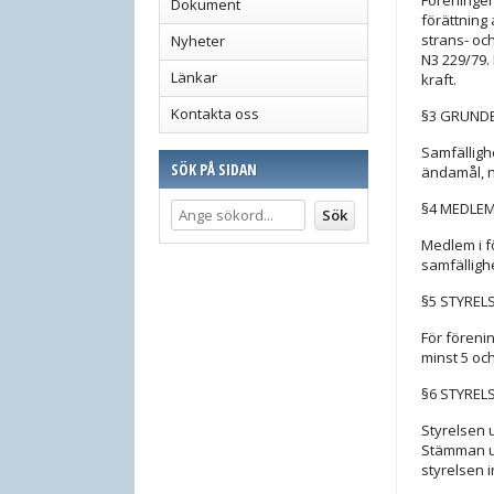
Föreningen
Dokument
förättning
strans- oc
Nyheter
N3 229/79.
Länkar
kraft.
Kontakta oss
§3 GRUND
Samfälligh
SÖK PÅ SIDAN
ändamål, n
§4 MEDLE
Medlem i f
samfälligh
§5 STYREL
För föreni
minst 5 oc
§6 STYRELS
Styrelsen 
Stämman ut
styrelsen i