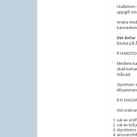
I kallelse
uppgift om 
Andra medd
kännedom g
Det åvila
beslut på 
§14 MOTI
Medlem ka
skall beha
månad.
Styrelsen 
tillsamman
§15 DAGOR
Vid ordina
val av ord
val av två
styrelsens
ansvarsfri