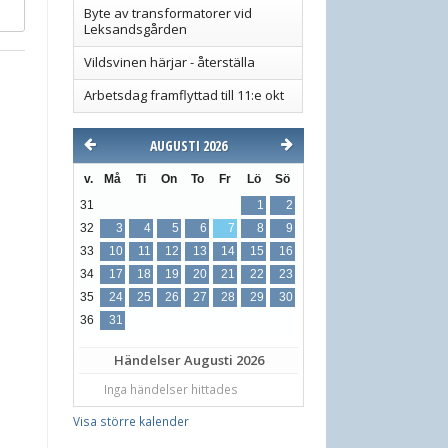
Byte av transformatorer vid
Leksandsgården
Vildsvinen härjar - återställa
Arbetsdag framflyttad till 11:e okt
AUGUSTI 2026
v.
Må
Ti
On
To
Fr
Lö
Sö
31
1
2
32
3
4
5
6
7
8
9
33
10
11
12
13
14
15
16
34
17
18
19
20
21
22
23
35
24
25
26
27
28
29
30
36
31
Händelser
Augusti 2026
Inga händelser hittades
Visa större kalender