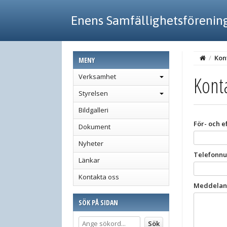
Enens Samfällighetsförenin
/
Kon
MENY
Kont
Verksamhet
Styrelsen
Bildgalleri
För- och 
Dokument
Nyheter
Telefonn
Länkar
Kontakta oss
Meddelan
SÖK PÅ SIDAN