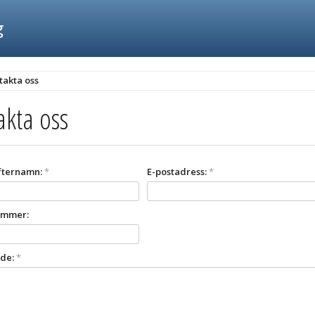
g
takta oss
akta oss
efternamn:
*
E-postadress:
*
ummer:
de:
*